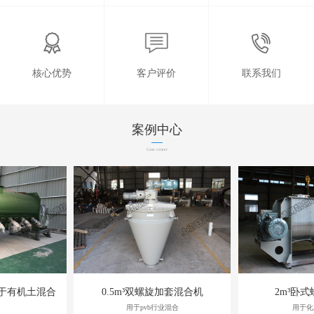
核心优势
客户评价
联系我们
案例中心
Case center
于有机土混合
0.5m³双螺旋加套混合机
2m³卧式
用于pvb行业混合
用于化工