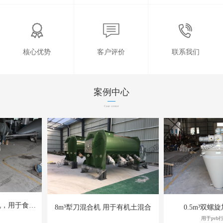
核心优势
客户评价
联系我们
案例中心
Case center
0.5m³多交变距混合机，用于食盐的混合
8m³犁刀混合机 用于有机土混合
0.5m³双螺
用于pvb