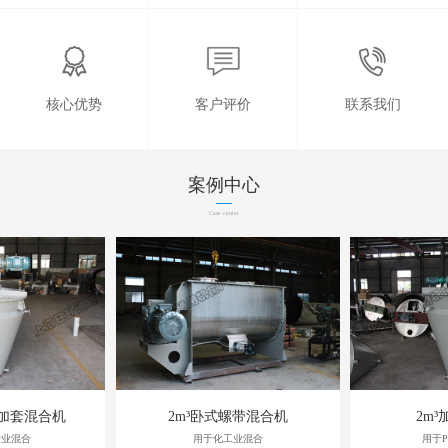
核心优势
客户评价
联系我们
案例中心
Case center
旋加套混合机
2m³卧式螺带混合机
2m
行业混合
用于化工业混合
用于